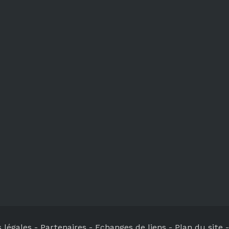
 légales
-
Partenaires -
Echanges de liens
-
Plan du site