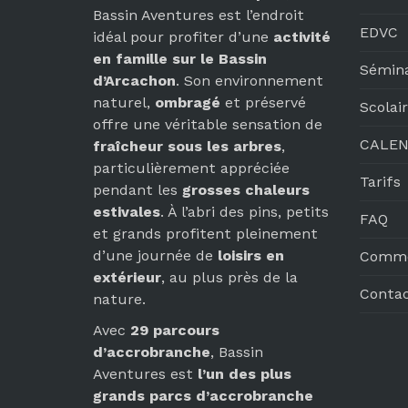
Bassin Aventures est l’endroit
EDVC
idéal pour profiter d’une
activité
en famille sur le Bassin
Sémina
d’Arcachon
. Son environnement
naturel,
ombragé
et préservé
Scolai
offre une véritable sensation de
CALEN
fraîcheur sous les arbres
,
particulièrement appréciée
Tarifs
pendant les
grosses chaleurs
estivales
. À l’abri des pins, petits
FAQ
et grands profitent pleinement
d’une journée de
loisirs en
Comme
extérieur
, au plus près de la
Conta
nature.
Avec
29 parcours
d’accrobranche
, Bassin
Aventures est
l’un des plus
grands parcs d’accrobranche