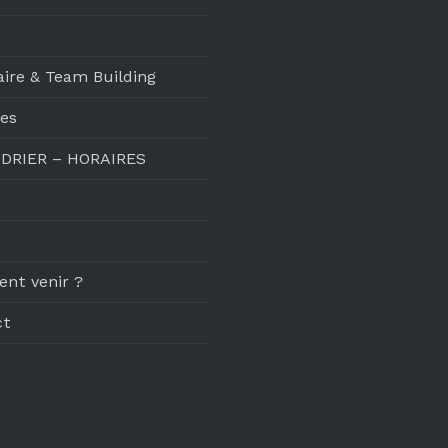
ire & Team Building
res
DRIER – HORAIRES
nt venir ?
ct