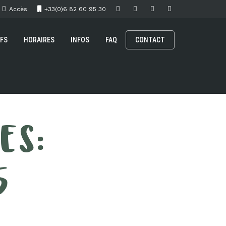
Accès
+33(0)6 82 60 95 30
IFS
HORAIRES
INFOS
FAQ
CONTACT
ES:
5