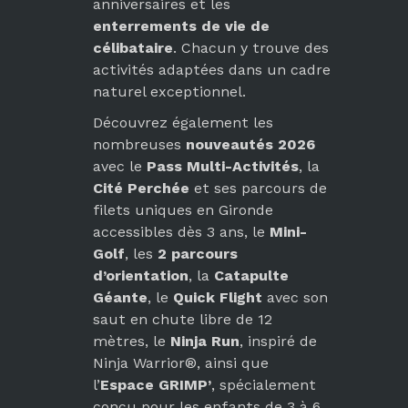
anniversaires et les
enterrements de vie de
célibataire
. Chacun y trouve des
activités adaptées dans un cadre
naturel exceptionnel.
Découvrez également les
nombreuses
nouveautés 2026
avec le
Pass Multi-Activités
, la
Cité Perchée
et ses parcours de
filets uniques en Gironde
accessibles dès 3 ans, le
Mini-
Golf
, les
2 parcours
d’orientation
, la
Catapulte
Géante
, le
Quick Flight
avec son
saut en chute libre de 12
mètres, le
Ninja Run
, inspiré de
Ninja Warrior®, ainsi que
l’
Espace GRIMP’
, spécialement
conçu pour les enfants de 3 à 6