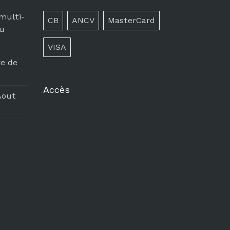
 multi-
CB
ANCV
MasterCard
du
VISA
re de
Accès
Aout