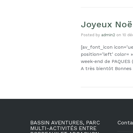
Joyeux Noël
Posted by
admin2
on
10 dé
[av_font_icon icon=’ue
position=’left’ color=
week-end de PAQUES (2
A très bientôt Bonne
BASSIN AVENTURES, PARC
Conta
MULTI-ACTIVITÉS ENTRE