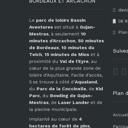
BORDEAUX ET ARCACHON
davi
Le
parc de loisirs Bassin
06 8
Aventures
est situé à
Gujan-
Plan
Mestras
, à seulement
10
minutes d’Arcachon
,
50 minutes
de Bordeaux
,
10 minutes du
Suive
Teich
,
15 minutes de Mios
et à
proximité du
Val de l’Eyre
, au
cœur de la plus grande zone de
loisirs d’Aquitaine. Facile d’accès,
il se trouve à côté d’
Aqualand
,
du
Parc de la Coccinelle
, de
Kid
Plan d
Parc
, du
Bowling de Gujan-
Mestras
, de
Laser Lander
et de
la piscine municipale.
Accuei
Implanté au cœur de
4
hectares de forêt de pins
,
Parcou