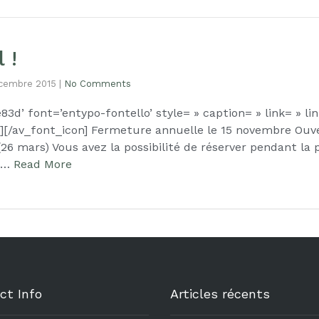
 !
cembre 2015
|
No Comments
83d’ font=’entypo-fontello’ style= » caption= » link= » li
 »][/av_font_icon] Fermeture annuelle le 15 novembre Ouv
6 mars) Vous avez la possibilité de réserver pendant la
s …
Read More
ct Info
Articles récents