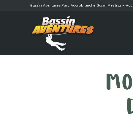
Bassin Aventures Parc Accrobranche Gujan Mestras - Ac
MO