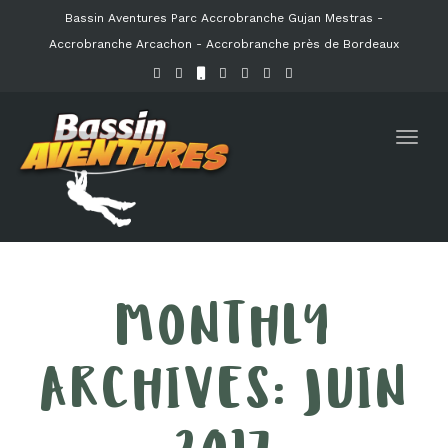
Bassin Aventures Parc Accrobranche Gujan Mestras -
Accrobranche Arcachon -
Accrobranche près de Bordeaux
Toggl
navig
MONTHLY
ARCHIVES: JUIN