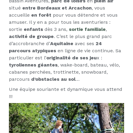
Bassin Aventures,
parc de loisirs
en
plein air
situé
entre
Bordeaux et Arcachon
, vous
accueille
en forêt
pour vous détendre et vous
amuser. Il y en a pour tous les aventuriers :
sortie
enfants
dès 3 ans,
sortie familiale
,
activité de groupe
. C’est le plus grand parc
d’accrobranche d’
Aquitaine
avec ses
24
parcours atypiques
en ligne de vie continue. Sa
particulier est l’
originalité de ses jeu
x :
tyroliennes géantes
, wake-board, bateau, vélo,
cabanes perchées, trottinette, snowboard,
parcours
d’obstacles au sol
…
Une équipe souriante et dynamique vous attend
!!!