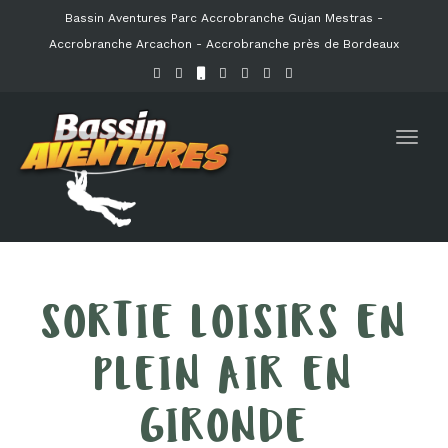
Bassin Aventures Parc Accrobranche Gujan Mestras -
Accrobranche Arcachon -
Accrobranche près de Bordeaux
Toggl
navig
SORTIE LOISIRS EN
PLEIN AIR EN
GIRONDE